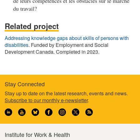
de leurs compétences et les obstacles sur le marché
du travail?
Related project
Addressing knowledge gaps about skills of persons with
disabilities
. Funded by Employment and Social
Development Canada. Completed in 2023.
Stay Connected
Footer
Stay up to date on the latest research, events and news.
Subscribe to our monthly e-newsletter
.
information
Institute for Work & Health