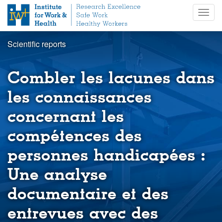
S
Togg
k
navig
i
p
Scientific reports
t
o
m
Combler les lacunes dans
a
i
les connaissances
n
concernant les
c
o
compétences des
n
t
personnes handicapées :
e
n
Une analyse
t
documentaire et des
entrevues avec des